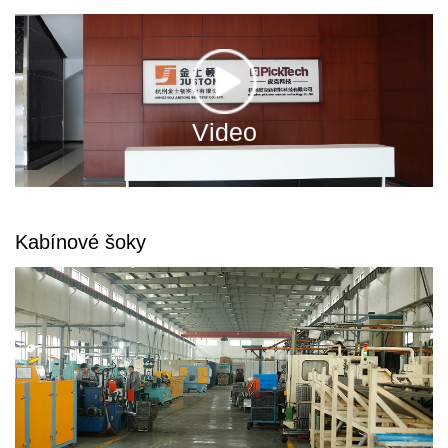
Video
Kabínové šoky