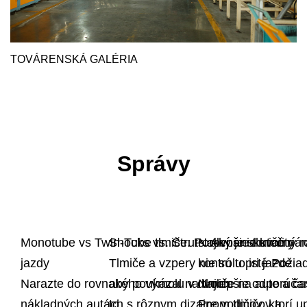
TOVÁRENSKÁ GALÉRIA
Správy
Monotube vs Twin-Tube tlmiče: Porovnanie kvality
Shocks vs. Struts: Aký je skutočný r
Najlepšie tlmiče ná
jazdy
Tlmiče a vzpery nie sú to isté Požia
kontrolu pri jazde
Narazte do rovnakého výmolu v dvoch
aby poukázal na tlmiče na aute a č
Najlepšie odporúčan
nákladných autách s rôznym dizajnom tlmičov a
to
Pre vodičov, ktorí 