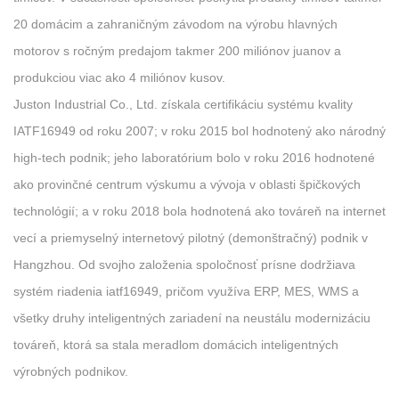
20 domácim a zahraničným závodom na výrobu hlavných
motorov s ročným predajom takmer 200 miliónov juanov a
produkciou viac ako 4 miliónov kusov.
Juston Industrial Co., Ltd. získala certifikáciu systému kvality
IATF16949 od roku 2007; v roku 2015 bol hodnotený ako národný
high-tech podnik; jeho laboratórium bolo v roku 2016 hodnotené
ako provinčné centrum výskumu a vývoja v oblasti špičkových
technológií; a v roku 2018 bola hodnotená ako továreň na internet
vecí a priemyselný internetový pilotný (demonštračný) podnik v
Hangzhou. Od svojho založenia spoločnosť prísne dodržiava
systém riadenia iatf16949, pričom využíva ERP, MES, WMS a
všetky druhy inteligentných zariadení na neustálu modernizáciu
továreň, ktorá sa stala meradlom domácich inteligentných
výrobných podnikov.