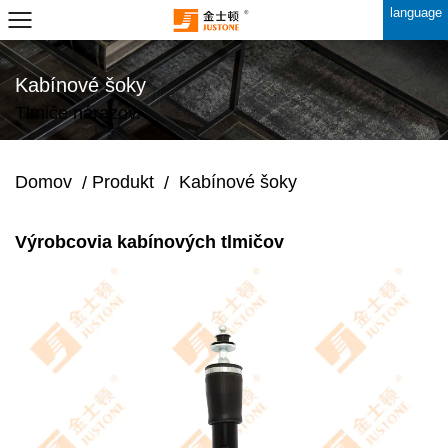
language
Kabínové šoky
Tlmiče nárazov.
Domov
Produkt
Kabínové šoky
/
/
Výrobcovia kabínových tlmičov