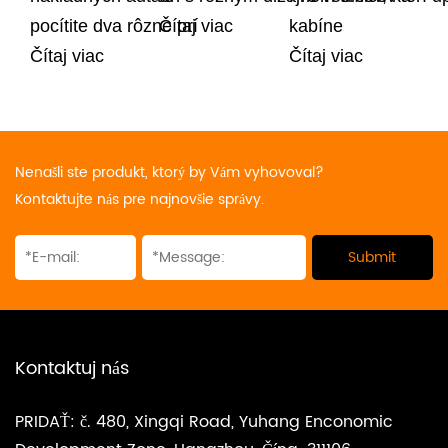
pocítite dva rôzne prí
Čítaj viac
kabíne
Čítaj viac
Čítaj viac
Nenašli ste produkt, ktorý by Vám vyhovoval?
Kontaktujte nás pre najnovšie správy.
Kontaktuj nás
PRIDAŤ: č. 480, Xingqi Road, Yuhang Enconomic