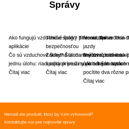
Správy
Ako fungujú vzduchové šoky? Tlmenie, tlak a
Tlmiče spojky prívesu: Sprievodca st
Monotube vs Twin-Tu
aplikácie
bezpečnosťou
jazdy
Čo sú vzduchové šoky? Štandardný tlmič robí iba
Základná úloha tlmičov spriahnutia 
Narazte do rovnaké
jednu úlohu: riadi odskok pružiny po náraze. Vzdu
spojky prívesu sú kritické komponen
nákladných autách 
Čítaj viac
Čítaj viac
pocítite dva rôzne p
Čítaj viac
Nenašli ste produkt, ktorý by Vám vyhovoval?
Kontaktujte nás pre najnovšie správy.