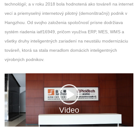
technológií; a v roku 2018 bola hodnotená ako továreň na internet
vecí a priemyselný internetový pilotný (demonštračný) podnik v
Hangzhou. Od svojho založenia spoločnosť prísne dodržiava
systém riadenia iatf16949, pričom využíva ERP, MES, WMS a
všetky druhy inteligentných zariadení na neustálu modernizáciu
továreň, ktorá sa stala meradlom domácich inteligentných
výrobných podnikov.
Video