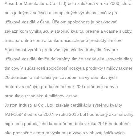
Absorber Manufacture Co., Ltd) bola založená v roku 2000, ktorá
bola jedným z veľkých a kompletných výrobcov tlmičov pre
úžitkové vozidlá v Číne. Účelom spoločnosti je poskytovať
zákazníkom vynikajúcu a stabilnú kvalitu, presné a včasné služby,
transparentnú cenu a konkurencieschopné produkty tlmičov.
Spoločnosť vyrába predovšetkým všetky druhy tlmičov pre
úžitkové vozidlá, tlmiče do kabíny, tlmiče sedadiel a lisovacie diely
tlmičov. V súčasnosti spoločnosť poskytla produkty tlmičov takmer
20 domácim a zahraničným závodom na výrobu hlavných
motorov s ročným predajom takmer 200 miliónov juanov a
produkciou viac ako 4 miliónov kusov.
Juston Industrial Co., Ltd. získala certifikáciu systému kvality
IATF16949 od roku 2007; v roku 2015 bol hodnotený ako národný
high-tech podnik; jeho laboratórium bolo v roku 2016 hodnotené
ako provinčné centrum výskumu a vývoja v oblasti špičkových