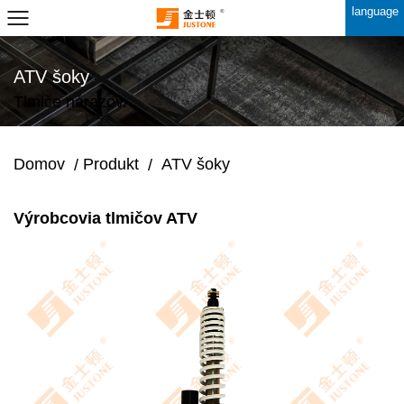
language
ATV šoky
Tlmiče nárazov.
Domov
Produkt
ATV šoky
/
/
Výrobcovia tlmičov ATV