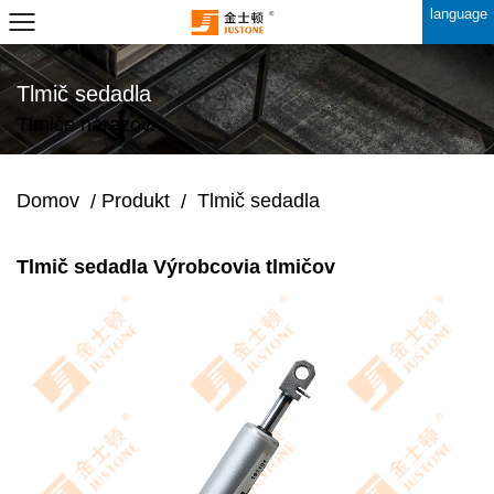
language
Tlmič sedadla
Tlmiče nárazov.
Domov
Produkt
Tlmič sedadla
/
/
Tlmič sedadla Výrobcovia tlmičov