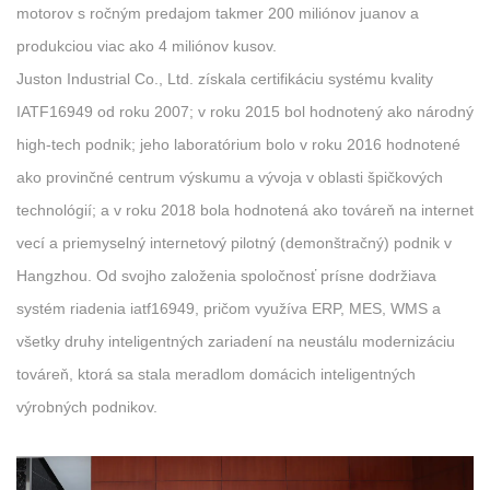
motorov s ročným predajom takmer 200 miliónov juanov a
produkciou viac ako 4 miliónov kusov.
Juston Industrial Co., Ltd. získala certifikáciu systému kvality
IATF16949 od roku 2007; v roku 2015 bol hodnotený ako národný
high-tech podnik; jeho laboratórium bolo v roku 2016 hodnotené
ako provinčné centrum výskumu a vývoja v oblasti špičkových
technológií; a v roku 2018 bola hodnotená ako továreň na internet
vecí a priemyselný internetový pilotný (demonštračný) podnik v
Hangzhou. Od svojho založenia spoločnosť prísne dodržiava
systém riadenia iatf16949, pričom využíva ERP, MES, WMS a
všetky druhy inteligentných zariadení na neustálu modernizáciu
továreň, ktorá sa stala meradlom domácich inteligentných
výrobných podnikov.