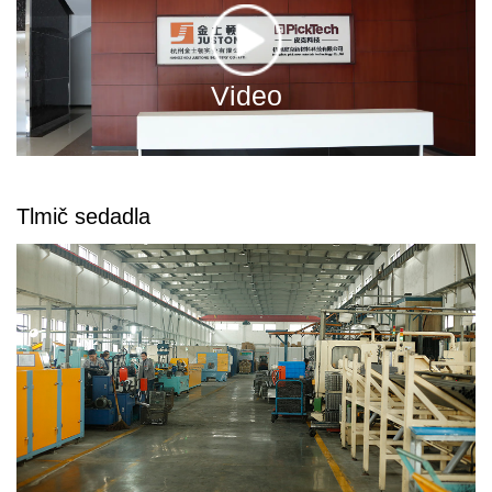
Video
Tlmič sedadla