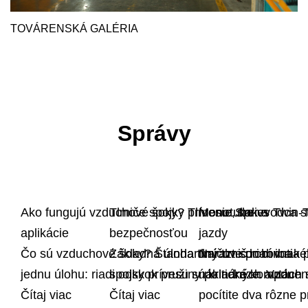
TOVÁRENSKÁ GALÉRIA
Správy
Ako fungujú vzduchové šoky? Tlmenie, tlak a
Tlmiče spojky prívesu: Sprievodca st
Monotube vs Twin-Tu
aplikácie
bezpečnosťou
jazdy
Čo sú vzduchové šoky? Štandardný tlmič robí iba
Základná úloha tlmičov spriahnutia 
Narazte do rovnaké
jednu úlohu: riadi odskok pružiny po náraze. Vzdu
spojky prívesu sú kritické komponen
nákladných autách 
Čítaj viac
Čítaj viac
pocítite dva rôzne p