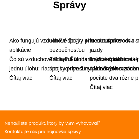
Správy
Ako fungujú vzduchové šoky? Tlmenie, tlak a
Tlmiče spojky prívesu: Sprievodca st
Monotube vs Twin-Tu
aplikácie
bezpečnosťou
jazdy
Čo sú vzduchové šoky? Štandardný tlmič robí iba
Základná úloha tlmičov spriahnutia 
Narazte do rovnaké
jednu úlohu: riadi odskok pružiny po náraze. Vzdu
spojky prívesu sú kritické komponen
nákladných autách 
Čítaj viac
Čítaj viac
pocítite dva rôzne p
Čítaj viac
Nenašli ste produkt, ktorý by Vám vyhovoval?
Kontaktujte nás pre najnovšie správy.