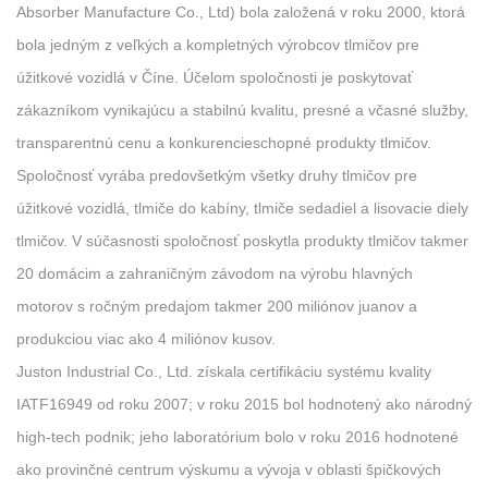
Absorber Manufacture Co., Ltd) bola založená v roku 2000, ktorá
bola jedným z veľkých a kompletných výrobcov tlmičov pre
úžitkové vozidlá v Číne. Účelom spoločnosti je poskytovať
zákazníkom vynikajúcu a stabilnú kvalitu, presné a včasné služby,
transparentnú cenu a konkurencieschopné produkty tlmičov.
Spoločnosť vyrába predovšetkým všetky druhy tlmičov pre
úžitkové vozidlá, tlmiče do kabíny, tlmiče sedadiel a lisovacie diely
tlmičov. V súčasnosti spoločnosť poskytla produkty tlmičov takmer
20 domácim a zahraničným závodom na výrobu hlavných
motorov s ročným predajom takmer 200 miliónov juanov a
produkciou viac ako 4 miliónov kusov.
Juston Industrial Co., Ltd. získala certifikáciu systému kvality
IATF16949 od roku 2007; v roku 2015 bol hodnotený ako národný
high-tech podnik; jeho laboratórium bolo v roku 2016 hodnotené
ako provinčné centrum výskumu a vývoja v oblasti špičkových