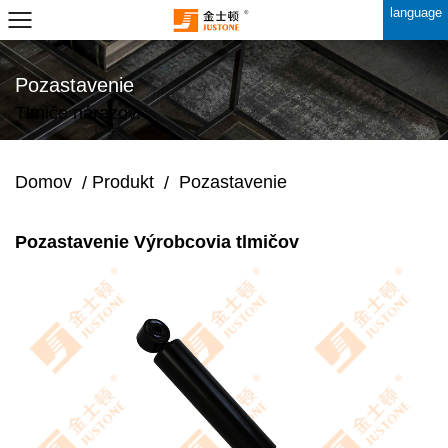
language
Pozastavenie
Tlmiče nárazov.
Domov
Produkt
Pozastavenie
/
/
Pozastavenie Výrobcovia tlmičov