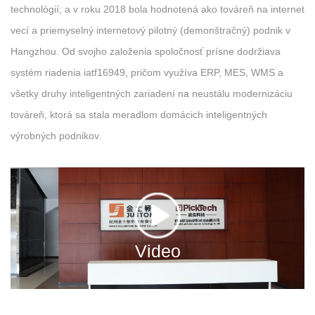
technológií; a v roku 2018 bola hodnotená ako továreň na internet
vecí a priemyselný internetový pilotný (demonštračný) podnik v
Hangzhou. Od svojho založenia spoločnosť prísne dodržiava
systém riadenia iatf16949, pričom využíva ERP, MES, WMS a
všetky druhy inteligentných zariadení na neustálu modernizáciu
továreň, ktorá sa stala meradlom domácich inteligentných
výrobných podnikov.
Video